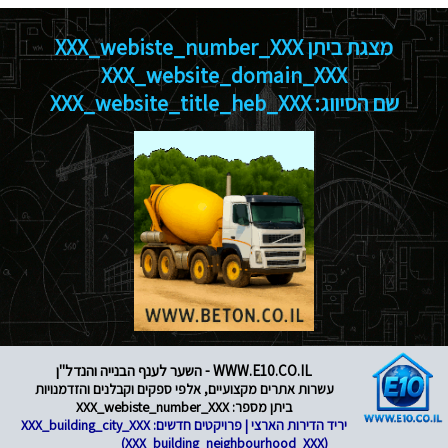
מצגת ביתן XXX_webiste_number_XXX
XXX_website_domain_XXX
שם הסיווג: XXX_website_title_heb_XXX
WWW.E10.CO.IL - השער לענף הבנייה והנדל"ן
עשרות אתרים מקצועיים, אלפי ספקים וקבלנים והזדמנויות
ביתן מספר: XXX_webiste_number_XXX
יריד הדירות הארצי | פרויקטים חדשים: XXX_building_city_XXX
(XXX_building_neighbourhood_XXX)