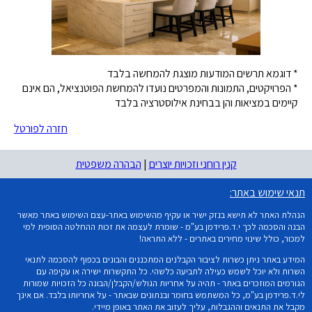
* דוגמא תרשים המודעות מוצגת להמחשה בלבד
* הפרויקטים, התמונות והמפרטים נועדו להמחשת הפוטנציאל, הם אינם
קיימים במציאות והן בבחינת אילוסטרציה בלבד
חזרה לפורטל
קנין רוחני וזכויות יוצרים
|
הבהרה משפטית
תנאי שימוש באתר:
הנהלת האתר לא תישא בנזק ישיר או עקיף מהשימוש באתר-עצם השימוש באתר מאשר
הבנה והסכמה לכך י.ד.פרידמן בע"מ - שומרת לעצמה את זכות ההחלטה הסופית למי
למכור, כולל שינוי מחירים באתרים - ללא התראה!
המידע באתר ניתן כשרות לציבור הקבלנים המתכננים והבונים בכפוף להסכמה לתנאי
השרות ולא יוכל לשמש כעילה לתביעה כלשהי. כל התקשרות ישירה או עקיפה עם
הגורמים המוזכרים באתר - תהיה על אחריות הגולש/הקבלן/הבונה כל הזכויות שמורות
לי.ד.פרידמן בע"מ, כל המשתמש בחומר ובנתונים שבאתר - על אחריותו בלבד. אם אינך
מקבל את התנאים וההגבלות, עליך לעזוב את האתר באופן מיידי.